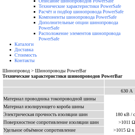
Описание шинопроводов PowerSafe
Технические характеристики PowerSafe
Расчёт и подбор шинопровода PowerSafe
Компоненты шинопровода PowerSafe
Дополнительные опции шинопровода
PowerSafe
Расположение элементов шинопровода
PowerSafe
Каталоги
Доставка
Стоимость
Контакты
Шинопровод > Шинопроводы PowerBar
Технические характеристики
шинопроводов PowerBar
630 А
Материал проводника токопроводной шины
Материал изолирующего короба шины
Электрическая прочность изоляции шин
180 кВ / 
Поверхностное сопротивление изоляции шин
>10
11
Удельное объёмное сопротивление
>10
15
Ω x