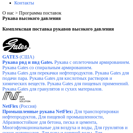
Контакты
О нас > Программа поставок
Рукава высокого давления
Комплексная поставка рукавов высокого давления
GATES
(США)
Рукава рвд и пвд Gates.
Рукава с оплеточным армированием.
Рукава Gates со спиральным армированием.
Рукава
Gates
для перекачки нефтепродуктов.
Р
укава
Gates
для
подачи пара. Р
укава
Gates
для кислотных растворов и
химических веществ.
Ру
кава
Gates
для пищевых применений.
Р
укава
Gates
для гранулятов и сухих материалов.
NetFlex
(
Россия
)
Промышленные рукава NetFlex:
Для транспортировки
нефтепродуктов, Для пищевой промышленности,
Абразивостойкие для бетона, песка и цемента,
Многофункциональные для воздуха и воды, Для грунлятов и
сухих материалов, Для пара и горячей воды, Для