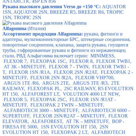
ANTARCTIC 4SP EN 856
Рукава высокого давления Verso до +150
°С:
AQUATOR
1SN, AQUATOR 2SN, BREEZE R5, BREEZE R6, TROPIC
1SN, TROPIC 2SN
Alfagomma
(Италия)
Ассортимент продукции Alfagomma:
рукава, фитинги и
адаптеры, мультиконнекторные БРС, штекерные соединения,
поворотные соединения, клапаны, защита рукава, гнущиеся
трубы, гофрированные рукава и фитинги из нержавеющец
стали
.
РВД Альфагомма включает серии:
MINIMESS,
FLEXOR 7,
FLEXOPAK 1S
С
,
FLEXOR 8,
FLEXOR TWB1,
AT 3K - MINETUFF,
FLEXOR 7 - TWIN,
FLEXOR TWB1 -
T,
FLEXOR 1SN /R1A,
FLEXOR 2SN /R2AT,
FLEXOPAK 2 -
MINETUFF,
FLEXOR 2SN /R2A,
FLEXOR VHP700,
ARGUS 1TE /R6
,
ARGUS 2T
Е
,
ARGUS 3TE /R3,
2TE
RAILWAY,
FLEXOPAK PL,
2SC RAILWAY,
R5 EVOLUTION
HT 150,
ALFAFOREST LT,
VOLUTION 4000 LT NEW,
FLEXOR 5
,
FLEXOPAK 2S
С
,
FLEXOR 1SN /R1AT -
MINETUFF,
FLEXOPAK 2 TWIN – MINETUFF
,
ALFABIOTECH 3000 – MINETUFF,
ALFABIOTECH 6000 –
SUPERTUFF
,
FLEXOR 2SN/R2AT – MINETUFF,
FLEXOR
ELEVATOR
,
ALFAFOREST,
AT 7K – MINETUFF,
BOP -
FIRESA FE 5000,
1SN EVOLUTION HT 150
,
2SN
EVOLUTION HT 150,
FLEXOPAK 2 LT,
ALFABIOTECH