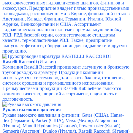
высококачественных гидравлических шлангов, фитингов и
аксессуаров. Предприятие владеет пятью производственными
площадками, расположенными в Европе, филиальной сетью в
Австралии, Канаде, Франции, Германии, Италии, Южной
Африке, Великобритании и США. Ассортимент
гидравлических шлангов включает премиальную линейку
РВД, РВД базовой серии, соответствующие стандартам
качества, термопластичные РВД. Также, предприятие
выпускает фитинги, оборудование для гидравлики и другую
продукцию.
Rastelli Raccordi
(Италия)
Компания Rastelli Raccordi производит латунную и бронзовую
трубопроводную арматуру. Продукция компании
используется в системах водо- и газоснабжения, отопления,
системах орошения и промышленного использования.
Преимуществами продукции Rastelli Rubinetterie являются
отличное качество, широкий ассортимент, надежность и
долговечность.
Рукава высокого давления
Рукава высокого давления и фитинги:
Gates (США), Hansa-
flex (Германия), Parker (США), Verso (Чехия), Alfagomma
(Италия)
,
Manuli Hydraulics (Италия), Powermaster (Китай),
Semperit (Австрия),
Dunlop (Италия), Rastelli Raccordi (Италия).