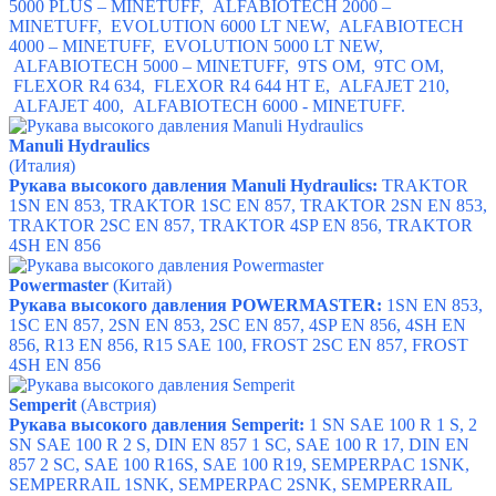
5000 PLUS – MINETUFF
,
ALFABIOTECH 2000 –
MINETUFF,
EVOLUTION 6000 LT NEW,
ALFABIOTECH
4000 – MINETUFF
,
EVOLUTION 5000 LT NEW,
ALFABIOTECH 5000 – MINETUFF,
9TS OM,
9TC OM
,
FLEXOR R4 634,
FLEXOR R4 644 HT E,
ALFAJET 210,
ALFAJET 400,
ALFABIOTECH 6000 - MINETUFF.
Manuli Hydraulics
(Италия)
Рукава высокого давления Manuli Hydraulics:
TRAKTOR
1SN EN 853, TRAKTOR 1SC EN 857, TRAKTOR 2SN EN 853,
TRAKTOR 2SC EN 857, TRAKTOR 4SP EN 856, TRAKTOR
4SH EN 856
Powermaster
(Китай)
Рукава высокого давления POWERMASTER:
1SN EN 853,
1SC EN 857, 2SN EN 853, 2SC EN 857, 4SP EN 856, 4SH EN
856, R13 EN 856, R15 SAE 100, FROST 2SC EN 857, FROST
4SH EN 856
Semperit
(Австрия)
Рукава высокого давления Semperit:
1 SN SAE 100 R 1 S, 2
SN SAE 100 R 2 S, DIN EN 857 1 SC, SAE 100 R 17, DIN EN
857 2 SC, SAE 100 R16S, SAE 100 R19, SEMPERPAC 1SNK,
SEMPERRAIL 1SNK, SEMPERPAC 2SNK, SEMPERRAIL