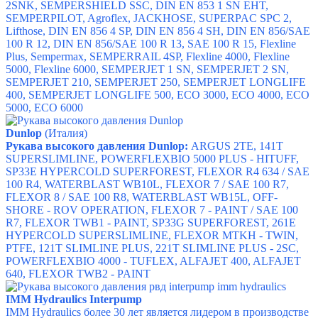
2SNK, SEMPERSHIELD SSC, DIN EN 853 1 SN EHT,
SEMPERPILOT, Agroflex, JACKHOSE, SUPERPAC SPC 2,
Lifthose, DIN EN 856 4 SP, DIN EN 856 4 SH, DIN EN 856/SAE
100 R 12, DIN EN 856/SAE 100 R 13, SAE 100 R 15, Flexline
Plus, Sempermax, SEMPERRAIL 4SP, Flexline 4000, Flexline
5000, Flexline 6000, SEMPERJET 1 SN, SEMPERJET 2 SN,
SEMPERJET 210, SEMPERJET 250, SEMPERJET LONGLIFE
400, SEMPERJET LONGLIFE 500, ECO 3000, ECO 4000, ECO
5000, ECO 6000
Dunlop
(Италия)
Рукава высокого давления Dunlop:
ARGUS 2TE, 141T
SUPERSLIMLINE, POWERFLEXBIO 5000 PLUS - HITUFF,
SP33E HYPERCOLD SUPERFOREST, FLEXOR R4 634 / SAE
100 R4, WATERBLAST WB10L, FLEXOR 7 / SAE 100 R7,
FLEXOR 8 / SAE 100 R8, WATERBLAST WB15L, OFF-
SHORE - ROV OPERATION, FLEXOR 7 - PAINT / SAE 100
R7, FLEXOR TWB1 - PAINT, SP33G SUPERFOREST, 261E
HYPERCOLD SUPERSLIMLINE, FLEXOR MTKH - TWIN,
PTFE, 121T SLIMLINE PLUS, 221T SLIMLINE PLUS - 2SC,
POWERFLEXBIO 4000 - TUFLEX, ALFAJET 400, ALFAJET
640, FLEXOR TWB2 - PAINT
IMM Hydraulics Interpump
IMM Hydraulics более 30 лет является лидером в производстве