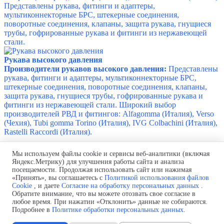
Представлены рукава, фитинги и адаптеры,
мультиконнекторные БРС, штекерные соединения,
поворотные соединения, клапаны, защита рукава, гнущиеся
трубы, гофрированные рукава и фитинги из нержавеющей
стали.
Рукава высокого давления
Производители рукавов высокого давления:
Представлены
рукава, фитинги и адаптеры, мультиконнекторные БРС,
штекерные соединения, поворотные соединения, клапаны,
защита рукава, гнущиеся трубы, гофрированные рукава и
фитинги из нержавеющей стали.
Широкий выбор
производителей РВД и фитингов: Alfagomma (Италия),
Verso
(Чехия), Tubi gomma Torino (Италия), IVG Colbachini (Италия),
Rastelli Raccordi (Италия).
Мы используем файлы cookie и сервисы веб-аналитики (включая
Поставка шинопроводов и комплектующих PowerSimple
Яндекс.Метрику) для улучшения работы сайта и анализа
оптом и в розницу
посещаемости. Продолжая использовать сайт или нажимая
Телефон:
+7 (499) 322-93-90
«Принять», вы соглашаетесь с
Политикой использования файлов
для звонков из Казахстана: +7 (717) 269-69-54
Cookie
, и даете
Согласие на обработку персональных данных
.
Почта:
info@shinoprovod.com
Обратите внимание, что вы можете отозвать свое согласие в
любое время. При нажатии «Отклонить» данные не собираются.
Политика обработки персональных данных
Подробнее в
Политике обработки персональных данных
.
Согласие на обработку персональных данных
Политика использования файлов cookie