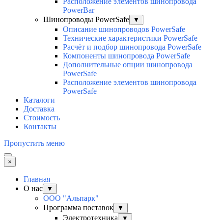
Расположение элементов шинопровода
PowerBar
Шинопроводы PowerSafe
▼
Описание шинопроводов PowerSafe
Технические характеристики PowerSafe
Расчёт и подбор шинопровода PowerSafe
Компоненты шинопровода PowerSafe
Дополнительные опции шинопровода
PowerSafe
Расположение элементов шинопровода
PowerSafe
Каталоги
Доставка
Стоимость
Контакты
Пропустить меню
×
Главная
О нас
▼
ООО "Альпарк"
Программа поставок
▼
Электротехника
▼