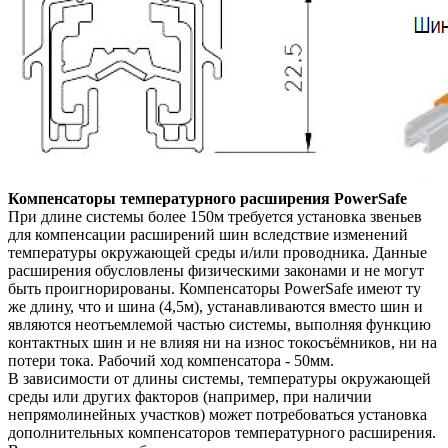
Компенсаторы температурного расширения PowerSafe
При длине системы более 150м требуется установка звеньев
для компенсации расширений шин вследствие
изменений
температуры окружающей среды и/или проводника. Данные
расширения обусловлены физически
ми законами и не могут
быть проигнорированы.
Компенсаторы PowerSafe имеют ту
же длину, что и шина (4,5м), устанавливаются вместо шин и
являются
неотъемлемой частью системы, выполняя функцию
контактных шин и не влияя ни на износ токосъёмников, ни
на
потери тока. Рабочий ход компенсатора - 50мм.
В зависимости от длины системы, температуры окружающей
среды или других факторов (например, при нали
чии
непрямолинейных участков) может потребоваться установка
дополнительных компенсаторов температур
ного расширения.