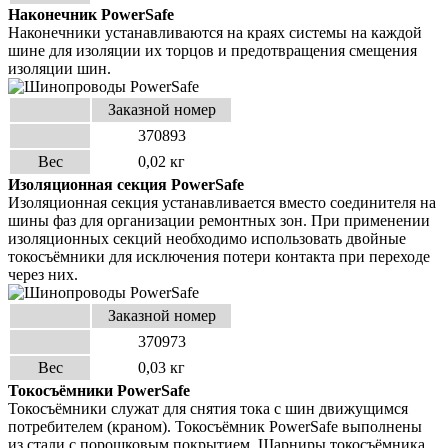
Наконечник
PowerSafe
Наконечники устанавливаются на краях системы на каждой
шине для изоляции их торцов и предотвращения
смещения
изоляции шин.
Заказной номер
370893
Вес
0,02 кг
Изоляционная секция
PowerSafe
Изоляционная секция устанавливается вместо соединителя на
шины фаз для организации ремонтных зон.
При применении
изоляционных секций необходимо использовать двойные
токосъёмники для исключения
потери контакта при переходе
через них
.
Заказной номер
370973
Вес
0,03 кг
Токосъёмники
PowerSafe
Токосъёмники служат для снятия тока с шин движущимся
потребителем (краном). Токосъёмник PowerSafe вы
полнены
из стали с порошковым покрытием. Шарниры токосъёмника