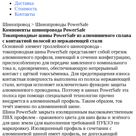
Доставка
Стоимость
Контакты
Шинопровод > Шинопроводы PowerSafe
Компоненты
шинопровода PowerSafe
Токопроводные шины PowerSafe
из алюминиевого сплава
с контактной полосой из нержавеющей стали
Основной элемент троллейного шинопровода -
токопроводная шина PowerSafe представляет собой
отрезок
алюминиевого профиля, имеющий в сечении конфигурацию,
приспособленную для передачи
заявленного номинального
тока и, одновременно, обеспечивающую непрерывный
контакт с щёткой
токосъёмника. Для предотвращения износа
контактная поверхность выполнена из полосы нержавею
щей
стали, которая исполняет исключительно функцию защиты
алюминиевого проводника. Поэтому в
шинах PowerSafe эта
полоса при помощи специальной технологии прочно
внедряется в алюминиевый
профиль. Таким образом, ток
течёт именно по алюминиевой шине.
Шина PowerSafe закрыта изоляционным высококачественным
ПВХ профилем - оранжевого цвета для
шин фазы и зелёного
для шин земли (для выполнения требований ПУБЭЭ по
маркировке). Изоляцион
ный профиль в сочетании с
алюминиевой шиной имеет профиль, не допускающий