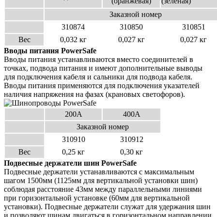
(оранжевая)
(зелёная)
Заказной номер
310874
310850
310851
Вес
0,032 кг
0,027 кг
0,027 кг
Вводы питания
PowerSafe
Вводы питания устанавливаются вместо соединителей в
точках, подвода питания и имеют дополнительные
выводы
для подключения кабеля и сальники для подвода кабеля.
Вводы питания применяются для подключения указателей
наличия напряжения на фазах (крановых светофо
ров).
200А
400А
Заказной номер
310910
310912
Вес
0,25 кг
0,30 кг
Подвесные держатели шин
PowerSafe
Подвесные держатели устанавливаются с максимальным
шагом 1500мм (1125мм для вертикальной установки
шин)
соблюдая расстояние 43мм между параллельными линиями
при горизонтальной установке (60мм для
вертикальной
установки). Подвесные держатели служат для удержания шин
и позволяют шинам двигаться в
горизонтальном направлении