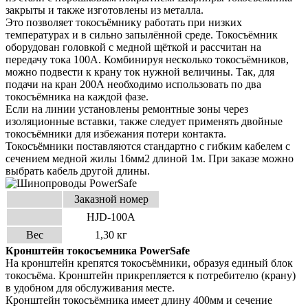
закрыты и также изготовлены из металла.
Это позволяет токосъёмнику работать при низких
температурах и в сильно запылённой среде. Токосъёмник
оборудован головкой с медной щёткой и рассчитан на
передачу тока 100А. Комбинируя несколько токосъёмни
ков,
можно подвести к крану ток нужной величины. Так, для
подачи на кран 200А необходимо использовать по
два
токосъёмника на каждой фазе.
Если на линии установлены ремонтные зоны через
изоляционные вставки, также следует применять двойные
токосъёмники для избежания потери контакта.
Токосъёмники поставляются стандартно с гибким кабелем с
сечением медной жилы 16мм2 длиной 1м. При за
казе можно
выбрать кабель другой длины.
Заказной номер
HJD-100A
Вес
1,30 кг
Кронштейн токосъемника
PowerSafe
На кронштейн крепятся токосъёмники, образуя единый блок
токосъёма. Кронштейн прикрепляется к потре
бителю (крану)
в удобном для обслуживания месте.
Кронштейн токосъёмника имеет длину 400мм и сечение