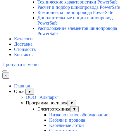
Технические характеристики PowerSafe
Расчёт и подбор шинопровода PowerSafe
Компоненты шинопровода PowerSafe
Дополнительные опции шинопровода
PowerSafe
Расположение элементов шинопровода
PowerSafe
Каталоги
Доставка
Стоимость
Контакты
Пропустить меню
×
Главная
О нас
▼
ООО "Альпарк"
Программа поставок
▼
Электротехника
▼
Низковольтное оборудование
Кабели и провода
Кабельные лотки
Светотехника