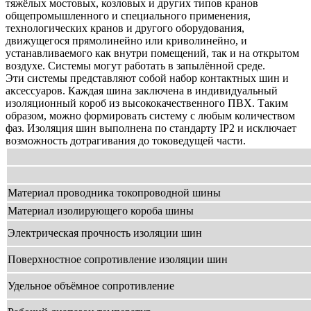
тяжёлых мостовых, козловых и других типов кранов
общепромышленного и специального применения,
технологических кранов и другого оборудования,
дви
жущегося прямолинейно или криволинейно, и
устанав
ливаемого как внутри помещений, так и на открытом
воздухе. Системы могут работать в запылённой сре
де.
Эти системы представляют собой набор контактных
шин и
аксессуаров. Каждая шина заключена в индиви
дуальный
изоляционный короб из высококачественно
го ПВХ. Таким
образом, можно формировать систему
с любым количеством
фаз. Изоляция шин выполнена
по стандарту IP2 и исключает
возможность дотрагива
ния до токоведущей части.
Материал проводника токопроводной шины
Материал изолирующего короба шины
Электрическая прочность изоляции шин
Поверхностное сопротивление изоляции шин
Удельное объёмное сопротивление