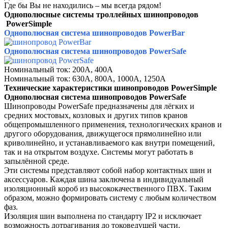
Где бы Вы не находились – мы всегда рядом!
Однополюсные системы троллейных шинопроводов
PowerSimple
Однополюсная система шинопроводов PowerBar
Однополюсная система шинопроводов PowerSafe
Номинальный ток: 200А, 400А
Номинальный ток: 630А, 800А, 1000А, 1250А
Технические характеристики шинопроводов PowerSimple
Однополюсная система шинопроводов PowerSafe
Шинопроводы PowerSafe предназначены для
лёгких и
средних мостовых, козловых и других
типов кранов
общепромышленного применения,
технологических кранов и
другого оборудования,
движущегося прямолинейно или
криволинейно, и
устанавливаемого как внутри помещений,
так и на
открытом воздухе. Системы могут работать в
за
пылённой среде.
Эти системы представляют собой набор контакт
ных шин и
аксессуаров. Каждая шина заключена
в индивидуальный
изоляционный короб из высо
кокачественного ПВХ. Таким
образом, можно
формировать систему с любым количеством
фаз.
Изоляция шин выполнена по стандарту IP2 и ис
ключает
возможность дотрагивания до токоведу
щей части.